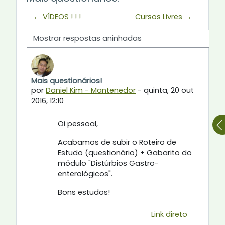
← VÍDEOS ! ! !
Cursos Livres →
Modo de visualização
Mais questionários!
Número de respostas: 0
por
Daniel Kim - Mantenedor
-
quinta, 20 out
2016, 12:10
Oi pessoal,
Acabamos de subir o Roteiro de
Estudo (questionário) + Gabarito do
módulo "Distúrbios Gastro-
enterológicos".
Bons estudos!
Link direto