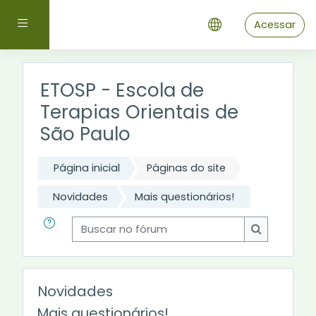
Ir para o conteúdo principal
Painel lateral
Acessar
ETOSP - Escola de
Terapias Orientais de
São Paulo
Página inicial
Páginas do site
Novidades
Mais questionários!
Buscar no fórum
Buscar no 
Novidades
Mais questionários!