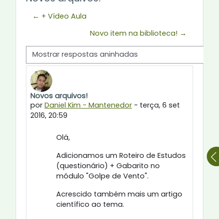
← + Vídeo Aula
Novo item na biblioteca! →
Modo de visualização
Novos arquivos!
Número de respostas: 0
por
Daniel Kim - Mantenedor
-
terça, 6 set
2016, 20:59
Olá,
Adicionamos um Roteiro de Estudos
(questionário) + Gabarito no
módulo "Golpe de Vento".
Acrescido também mais um artigo
científico ao tema.