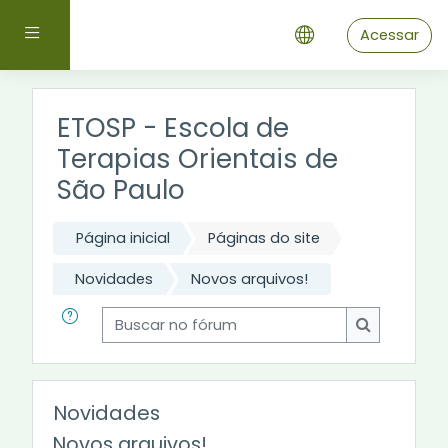
Ir para o conteúdo principal
Painel lateral
Acessar
ETOSP - Escola de
Terapias Orientais de
São Paulo
Página inicial
Páginas do site
Novidades
Novos arquivos!
Buscar no fórum
Buscar no 
Novidades
Novos arquivos!