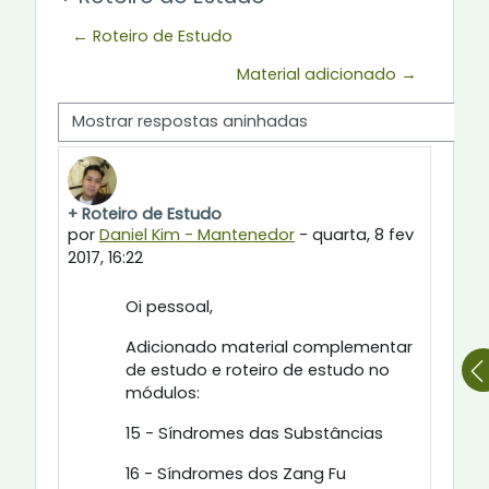
← Roteiro de Estudo
Material adicionado →
Modo de visualização
+ Roteiro de Estudo
Número de respostas: 0
por
Daniel Kim - Mantenedor
-
quarta, 8 fev
2017, 16:22
Oi pessoal,
Adicionado material complementar
de estudo e roteiro de estudo no
módulos:
15 - Síndromes das Substâncias
16 - Síndromes dos Zang Fu