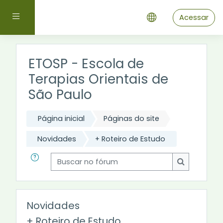
Ir para o conteúdo principal
Painel lateral
Acessar
ETOSP - Escola de
Terapias Orientais de
São Paulo
Página inicial
Páginas do site
Novidades
+ Roteiro de Estudo
Buscar no fórum
Buscar no 
Novidades
+ Roteiro de Estudo