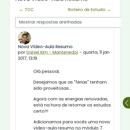
← TCC
Roteiro de Estudo →
Modo de visualização
Nova Vídeo-Aula Resumo
Número de respostas: 0
por
Daniel Kim - Mantenedor
-
quarta, 11 jan
2017, 13:19
Olá pessoal,
Desejamos que as "férias" tenham
sido proveitosas...
Agora com as energias renovadas,
está na hora de retomar os estudos
certo?!
Adicionamos para vocês uma nova
vídeo-aula resumo no módulo 7