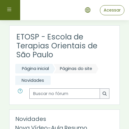
Ir para o conteúdo principal
Painel lateral
Acessar
ETOSP - Escola de
Terapias Orientais de
São Paulo
Página inicial
Páginas do site
Novidades
Buscar no fórum
Buscar no 
Novidades
Nova Vídeo-Aula Resumo