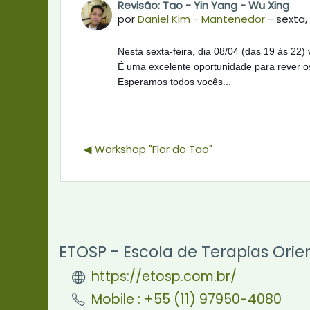
Revisão: Tao - Yin Yang - Wu Xing
Número de respostas: 0
por
Daniel Kim - Mantenedor
-
sexta, 
Nesta sexta-feira, dia 08/04 (das 19 às 22)
É uma excelente oportunidade para rever os
Esperamos todos vocês...
◀︎ Workshop "Flor do Tao"
ETOSP - Escola de Terapias Orie
https://etosp.com.br/
Mobile : +55 (11) 97950-4080