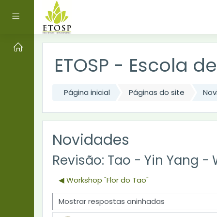
Ir para o conteúdo principal
Painel lateral
ETOSP - Escola de
Página inicial
Páginas do site
Nov
Novidades
Revisão: Tao - Yin Yang -
◀︎ Workshop "Flor do Tao"
Modo de visualização